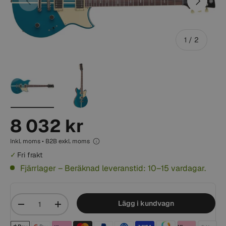
av
1
/
2
Ladda bild 1 i gallerivisning
Ladda bild 2 i gallerivisning
8 032 kr
Inkl. moms • B2B exkl. moms
Fri frakt
Fjärrlager – Beräknad leveranstid: 10–15 vardagar.
Mängd
Lägg i kundvagn
-
+
Betalningsmetoder acceptera