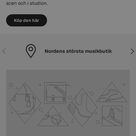
scen och i studion.
Köp den här
Föregående
Näs
Nordens största musikbutik