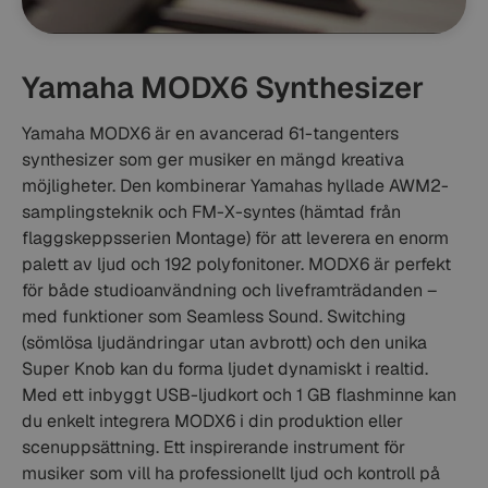
Yamaha MODX6 Synthesizer
Yamaha MODX6 är en avancerad 61-tangenters
synthesizer som ger musiker en mängd kreativa
möjligheter. Den kombinerar Yamahas hyllade AWM2-
samplingsteknik och FM-X-syntes (hämtad från
flaggskeppsserien Montage) för att leverera en enorm
palett av ljud och 192 polyfonitoner. MODX6 är perfekt
för både studioanvändning och liveframträdanden –
med funktioner som Seamless Sound. Switching
(sömlösa ljudändringar utan avbrott) och den unika
Super Knob kan du forma ljudet dynamiskt i realtid.
Med ett inbyggt USB-ljudkort och 1 GB flashminne kan
du enkelt integrera MODX6 i din produktion eller
scenuppsättning. Ett inspirerande instrument för
musiker som vill ha professionellt ljud och kontroll på