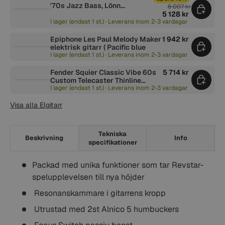
'70s Jazz Bass, Lönn
6 007 kr
Greppbräda, Parchment
5 128 kr
Pickguard, Ocean Turquoise
I lager (endast 1 st.) · Leverans inom 2-3 vardagar
Epiphone Les Paul Melody Maker
1 942 kr
elektrisk gitarr ( Pacific blue
I lager (endast 1 st.) · Leverans inom 2-3 vardagar
Fender Squier Classic Vibe 60s
5 714 kr
Custom Telecaster Thinline
elgitarr (naturlig)
I lager (endast 1 st.) · Leverans inom 2-3 vardagar
Visa alla Elgitarr
Tekniska
Beskrivning
Info
specifikationer
Packad med unika funktioner som tar Revstar-
spelupplevelsen till nya höjder
Resonanskammare i gitarrens kropp
Utrustad med 2st Alnico 5 humbuckers