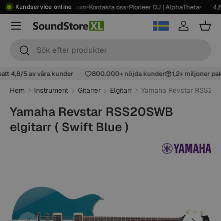
•
•
•
•
rakt över 2499 kr
Showroom
Kontakta oss
Pioneer DJ | AlphaTheta
4,8
Kundservice online
Hoppa till innehåll
Meny
Logga in
Korg
Sök
Sök
gsatt 4,8/5 av våra kunder
800.000+ nöjda kunder
1,2+ miljoner 
Hem
Instrument
Gitarrer
Elgitarr
Yamaha Revstar RSS20SWB
Yamaha Revstar RSS20SWB
elgitarr ( Swift Blue )
Föregående
Nästa