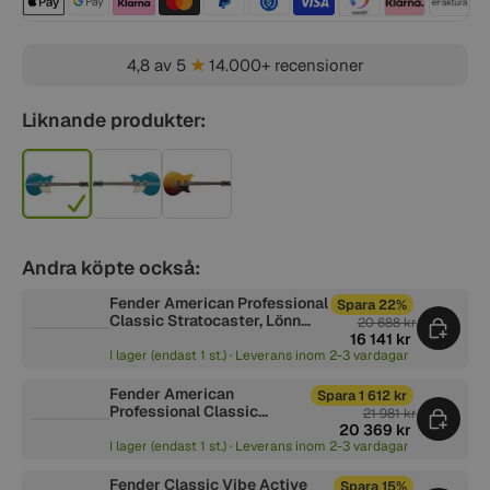
4,8 av 5
★
14.000+ recensioner
Liknande produkter:
Andra köpte också:
Fender American Professional
Spara 22%
Classic Stratocaster, Lönn
20 688 kr
Huvud, Faded Lake Placid
16 141 kr
Blue
I lager (endast 1 st.) · Leverans inom 2-3 vardagar
Fender American
Spara 1 612 kr
Professional Classic
21 981 kr
Telecaster, Lönn
20 369 kr
Greppbräda, Butterscotch
I lager (endast 1 st.) · Leverans inom 2-3 vardagar
Blonde
Fender Classic Vibe Active
Spara 15%