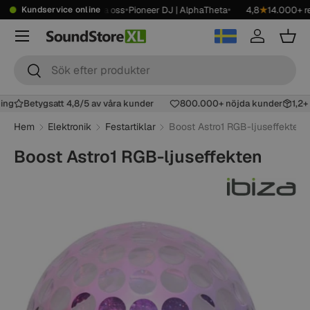
•
•
•
•
99 kr
Showroom
Kontakta oss
Pioneer DJ | AlphaTheta
4,8
★
14.000+ re
Kundservice online
Hoppa till innehåll
Meny
Logga in
Korg
Sök
Sök
lning
Betygsatt 4,8/5 av våra kunder
800.000+ nöjda kunder
1,2
Hem
Elektronik
Festartiklar
Boost Astro1 RGB-ljuseffekten
Boost Astro1 RGB-ljuseffekten