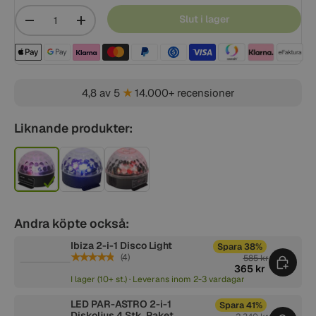
Mängd
Slut i lager
-
+
Betalningsmetoder acceptera
4,8 av 5
★
14.000+ recensioner
Liknande produkter:
Andra köpte också:
Ibiza 2-i-1 Disco Light
Spara 38%
★★★★★
(4)
585 kr
365 kr
I lager (10+ st.) · Leverans inom 2-3 vardagar
LED PAR-ASTRO 2-i-1
Spara 41%
Diskoljus 4 Stk. Paket