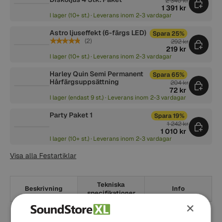
2 340 kr
1 391 kr
I lager (10+ st.) · Leverans inom 2-3 vardagar
Astro ljuseffekt (6-färgs LED)
Spara 25%
★★★★★
(2)
292 kr
219 kr
I lager (10+ st.) · Leverans inom 2-3 vardagar
Harley Quin Semi Permanent
Spara 65%
Hårfärgsuppsättning
204 kr
72 kr
I lager (endast 9 st.) · Leverans inom 2-3 vardagar
Party Paket 1
Spara 19%
1 242 kr
1 010 kr
I lager (10+ st.) · Leverans inom 2-3 vardagar
Visa alla Festartiklar
Tekniska
Beskrivning
Info
specifikationer
×
Astro RGB är utrustad med 81 linser.