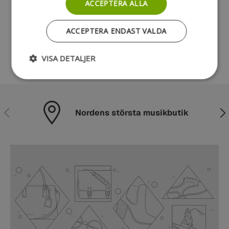
ACCEPTERA ALLA
Kundrecensioner
ACCEPTERA ENDAST VALDA
Var först med att skriva en recension
VISA DETALJER
Föregående
Näs
Nordens största musikbutik