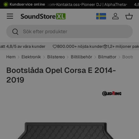
•
•
•
•
 frakt över 2499 kr
Showroom
Kontakta oss
Pioneer DJ | AlphaTheta
4,8
Kundservice online
Hoppa till innehåll
Meny
Logga in
Korg
Sök
Sök
satt 4,8/5 av våra kunder
800.000+ nöjda kunder
1,2+ miljoner p
Hem
Elektronik
Bilstereo
Biltillbehör
Bilmattor
Bootslå
Bootslåda Opel Corsa E 2014-
2019