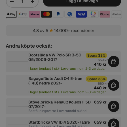
Lägg i kundvagn
-
+
Betalningsmetoder acceptera
4,8 av 5
★
14.000+ recensioner
Andra köpte också:
Bootslåda VW Polo 6R 3-5D
Spara 33%
05/2009-2017
659 kr
440 kr
I lager (endast 1 st.) · Leverans inom 2-3 vardagar
Bagagefäste Audi Q4 E-tron
Spara 33%
(F4B) nedre 2021-
659 kr
440 kr
I lager (endast 1 st.) · Leverans inom 2-3 vardagar
Stövelbricka Renault Koleos II 5D
659 kr
07/2017-
Beställningsvara: Leveranstid okänd
Startbricka VW ID.4 2020- lägre
659 kr
Beställningsvara: Leveranstid okänd