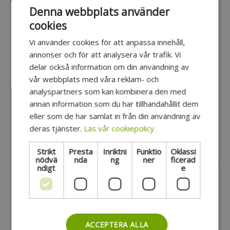
Denna webbplats använder
Höga 90 graders vinklade kanter möjliggör fullt
cookies
utnyttjande av bagageutrymmet.
Vi använder cookies för att anpassa innehåll,
Den nedre kanten förhindrar att smuts och skräp
annonser och för att analysera vår trafik. Vi
hamnar på fel ställen.
delar också information om din användning av
Användbar och praktisk stövelbricka som är lätt
vår webbplats med våra reklam- och
att rengöra.
analyspartners som kan kombinera den med
annan information som du har tillhandahållit dem
Speciellt gjord för att passa perfekt i
eller som de har samlat in från din användning av
bagageutrymmet på bilen.
deras tjänster.
Läs vår cookiepolicy
Tillverkad i en design som förhindrar läckage av
vätska och smuts.
Strikt
Presta
Inriktni
Funktio
Oklassi
nödvä
nda
ng
ner
ficerad
Tillverkad av de bästa och renaste materialen på
ndigt
e
marknaden, inklusive Rubbasol.
ACCEPTERA ALLA