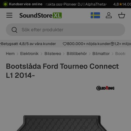
•
•
•
•
ver 2499 kr
Showroom
Kontakta oss
Pioneer DJ | AlphaTheta
4,8
★
14.00
Kundservice online
Hoppa till innehåll
Meny
Logga in
Korg
Sök
Sök
Betygsatt 4,8/5 av våra kunder
800.000+ nöjda kunder
1,2+ mil
Hem
Elektronik
Bilstereo
Biltillbehör
Bilmattor
Bootslå
Bootslåda Ford Tourneo Connect
L1 2014-