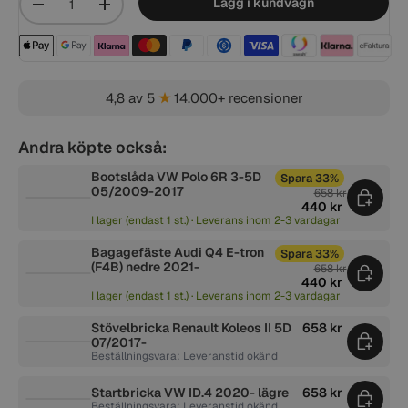
Lägg i kundvagn
-
+
Betalningsmetoder acceptera
4,8 av 5
★
14.000+ recensioner
Andra köpte också:
Bootslåda VW Polo 6R 3-5D
Spara 33%
05/2009-2017
658 kr
440 kr
I lager (endast 1 st.) · Leverans inom 2-3 vardagar
Bagagefäste Audi Q4 E-tron
Spara 33%
(F4B) nedre 2021-
658 kr
440 kr
I lager (endast 1 st.) · Leverans inom 2-3 vardagar
Stövelbricka Renault Koleos II 5D
658 kr
07/2017-
Beställningsvara: Leveranstid okänd
Startbricka VW ID.4 2020- lägre
658 kr
Beställningsvara: Leveranstid okänd