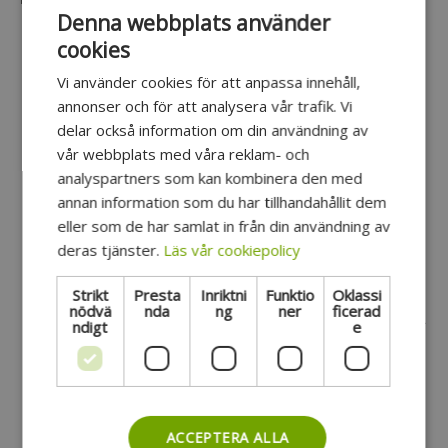
Denna webbplats använder
Höga 90 graders vinklade kanter möjliggör fullt
cookies
utnyttjande av bagageutrymmet.
Vi använder cookies för att anpassa innehåll,
Den nedre kanten förhindrar att smuts och skräp
annonser och för att analysera vår trafik. Vi
hamnar på fel ställen.
delar också information om din användning av
Användbar och praktisk stövelbricka som är lätt
vår webbplats med våra reklam- och
att rengöra.
analyspartners som kan kombinera den med
annan information som du har tillhandahållit dem
Speciellt gjord för att passa perfekt i
eller som de har samlat in från din användning av
bagageutrymmet på bilen.
deras tjänster.
Läs vår cookiepolicy
Tillverkad i en design som förhindrar läckage av
vätska och smuts.
Strikt
Presta
Inriktni
Funktio
Oklassi
nödvä
nda
ng
ner
ficerad
Tillverkad av de bästa och renaste materialen på
ndigt
e
marknaden, inklusive Rubbasol.
ACCEPTERA ALLA