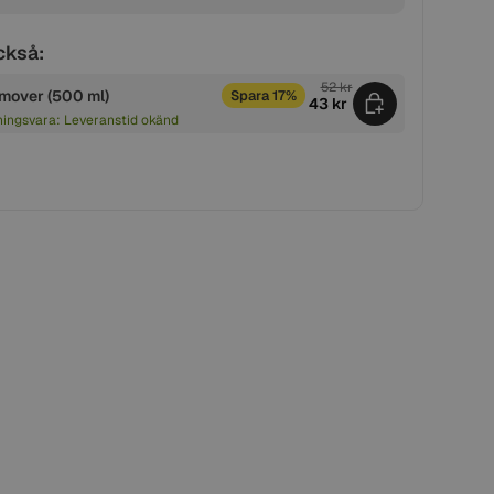
ckså:
52 kr
mover (500 ml)
Spara 17%
43 kr
ningsvara: Leveranstid okänd