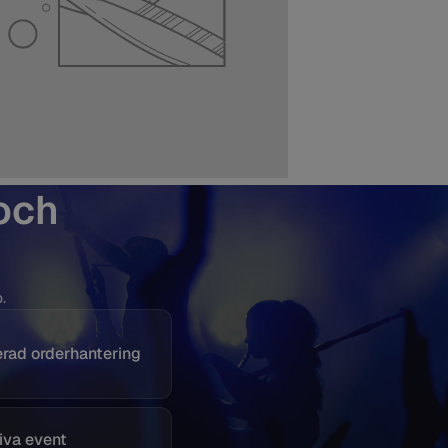
och
.
terad orderhantering
iva event