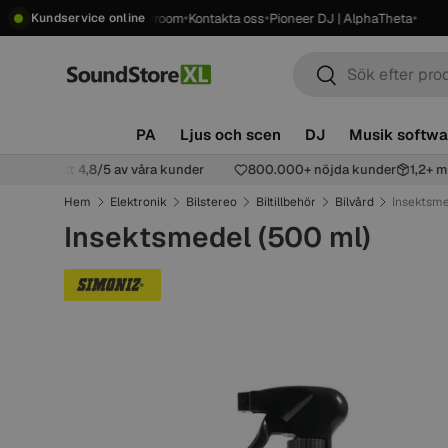
•
•
•
•
 frakt över 2499 kr
Showroom
Kontakta oss
Pioneer DJ | AlphaTheta
4
Kundservice online
Hoppa till innehåll
Sök
Sök
PA
Ljus och scen
DJ
Musik softwa
ng
Betygsatt 4,8/5 av våra kunder
800.000+ nöjda kunder
1,2+
Hem
Elektronik
Bilstereo
Biltillbehör
Bilvård
Insektsme
Insektsmedel (500 ml)