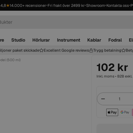
•
•
•
•
,8
★
14.000+ recensioner
Fri frakt över 2499 kr
Showroom
Kontakta oss
Pi
re
Studio
Hörlurar
Instrument
Kablar
Fodral
E
 miljoner paket skickade
Excellent Google reviews
Trygg betalning
Be
del (500 ml)
102 kr
Inkl. moms • B2B exk
Mängd
-