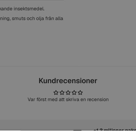
kande insektsmedel.
ning, smuts och olja från alla
Kundrecensioner
Var först med att skriva en recension
+1,2 miljoner pak
+800 000 nöjda kunder