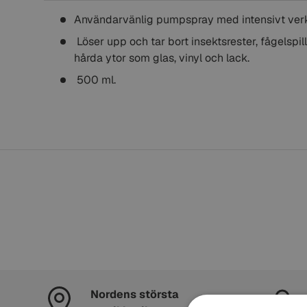
Användarvänlig pumpspray med intensivt ver
Löser upp och tar bort insektsrester, fågelspill
hårda ytor som glas, vinyl och lack.
500 ml.
Nordens största