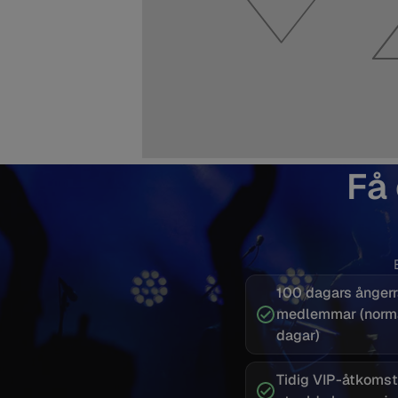
Få
100 dagars ångerrä
medlemmar (norm
dagar)
Tidig VIP-åtkomst 