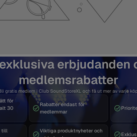
 exklusiva erbjudanden 
medlemsrabatter
Bli gratis medlem i Club SoundStoreXL och få ut mer av varje köp
tt för
Rabatter endast för
alt 30
Priori
medlemmar
till
Viktiga produktnyheter och
Exklus