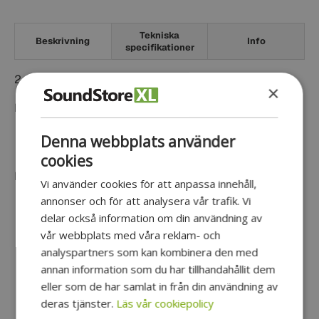
Tekniska
Beskrivning
Info
specifikationer
2-Din monteringsram för Fiat Grande Punto
×
Passar följande modeller:
Fiat Grande Punto 2005-2009
Denna webbplats använder
cookies
Färg Svart
Vi använder cookies för att anpassa innehåll,
annonser och för att analysera vår trafik. Vi
delar också information om din användning av
vår webbplats med våra reklam- och
Kundrecensioner
analyspartners som kan kombinera den med
annan information som du har tillhandahållit dem
eller som de har samlat in från din användning av
Var först med att skriva en recension
deras tjänster.
Läs vår cookiepolicy