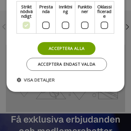
Strikt
Presta
Inriktni
Funktio
Oklassi
nödvä
nda
ng
ner
ficerad
ndigt
e
Föregående
Näs
Nordens största musikbutik
ACCEPTERA ALLA
ACCEPTERA ENDAST VALDA
VISA DETALJER
Få exklusiva erbjudanden