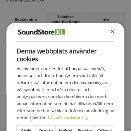
Visa alla Suzuki SX4
Tekniska
Beskrivning
Info
specifikationer
×
2-Din monteringsram för Suzuki
Passar följande modeller:
Denna webbplats använder
cookies
Suzuki SX4 2006-
Vi använder cookies för att anpassa innehåll,
annonser och för att analysera vår trafik. Vi
delar också information om din användning av
Kundrecensioner
vår webbplats med våra reklam- och
analyspartners som kan kombinera den med
annan information som du har tillhandahållit dem
Var först med att skriva en recension
eller som de har samlat in från din användning av
deras tjänster.
Läs vår cookiepolicy
Strikt
Presta
Inriktni
Funktio
Oklassi