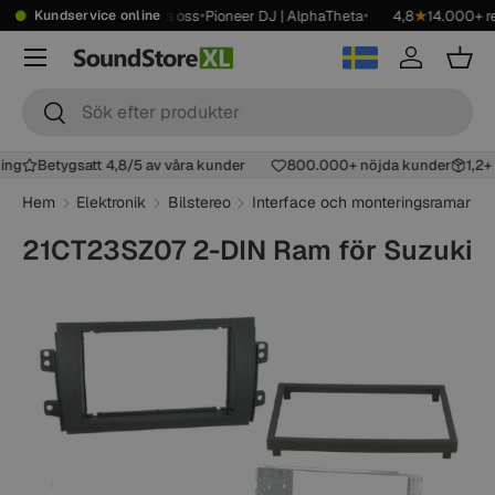
•
•
•
•
99 kr
Showroom
Kontakta oss
Pioneer DJ | AlphaTheta
4,8
★
14.000+ re
Kundservice online
Hoppa till innehåll
Meny
Logga in
Korg
Sök
Sök
ning
Betygsatt 4,8/5 av våra kunder
800.000+ nöjda kunder
1,2
Hem
Elektronik
Bilstereo
Interface och monteringsramar
21CT23SZ07 2-DIN Ram för Suzuki