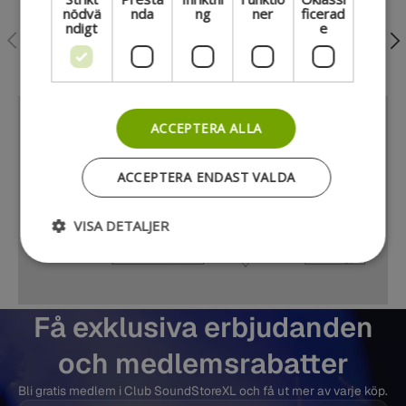
nödvä
nda
ng
ner
ficerad
ndigt
e
Föregående
Näs
Nordens största musikbutik
ACCEPTERA ALLA
ACCEPTERA ENDAST VALDA
VISA DETALJER
Få exklusiva erbjudanden
och medlemsrabatter
Bli gratis medlem i Club SoundStoreXL och få ut mer av varje köp.