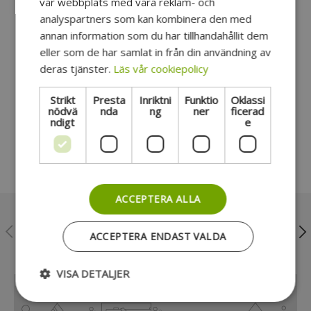
vår webbplats med våra reklam- och
S-Max 2006-2015
analyspartners som kan kombinera den med
Transit 2006-2013
annan information som du har tillhandahållit dem
eller som de har samlat in från din användning av
deras tjänster.
Läs vår cookiepolicy
Strikt
Presta
Inriktni
Funktio
Oklassi
Kundrecensioner
nödvä
nda
ng
ner
ficerad
ndigt
e
Var först med att skriva en recension
ACCEPTERA ALLA
Föregående
Näs
Nordens största musikbutik
ACCEPTERA ENDAST VALDA
VISA DETALJER