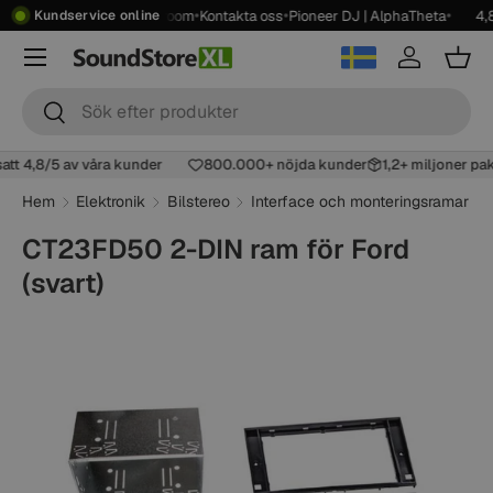
•
•
•
•
 frakt över 2499 kr
Showroom
Kontakta oss
Pioneer DJ | AlphaTheta
4,8
Kundservice online
Hoppa till innehåll
Meny
Logga in
Korg
Sök
Sök
satt 4,8/5 av våra kunder
800.000+ nöjda kunder
1,2+ miljoner p
Hem
Elektronik
Bilstereo
Interface och monteringsramar
CT23FD50 2-DIN ram för Ford
(svart)