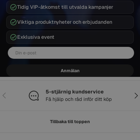
Tidig VIP-åtkomst till utvalda kampanjer
Viktiga produktnyheter och erbjudanden
Exklusiva event
E-post
Anmälan
5-stjärnig kundservice
Föregående
Näs
Få hjälp och råd inför ditt köp
Tillbaka till toppen