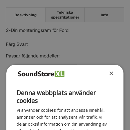
Tekniska
Beskrivning
Info
specifikationer
2-Din monteringsram för Ford
Färg Svart
Passar följande modeller:
Ford Fiesta 2005-2008
×
Fokus 2004-2008
C-Max 2003-2010
Denna webbplats använder
Fusion 2005-2012
cookies
Galaxy 2006>
Vi använder cookies för att anpassa innehåll,
Kuga 2008-2012
annonser och för att analysera vår trafik. Vi
Ford Mondeo 2007-2014
delar också information om din användning av