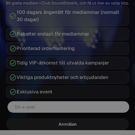
Bli gratis medlem i Club SoundStoreXL och få ut mer av varje köp.
Sopranukulele
– Använd lättare, tunnare
100 dagars ångerrätt för medlemmar (normalt
strängar som är utformade för korta skalor (oftast
30 dagar)
G-C-E-A).
Rabatter endast för medlemmar
Konsertukulele
– Använd något tjockare
strängar som klarar den större kroppen och ger
Prioriterad orderhantering
mer volym och resonans.
Tenorukulele
– Behöver starkare strängar med
Tidig VIP-åtkomst till utvalda kampanjer
mer spänning för att bibehålla intonation och
volym.
Viktiga produktnyheter och erbjudanden
Baritonukulele
– Har en annan stämning (D-G-
B-E, precis som de fyra nedersta strängarna på
Exklusiva event
en gitarr) och kräver specialdesignade strängar.
E-post
Material
Anmälan
Materialet som används till ukulelesträngar spelar en