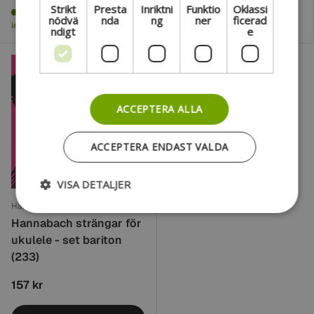
Strikt
Presta
Inriktni
Funktio
Oklassi
Fjärrlager – Beräknad
Fjärrlager – Beräknad
nödvä
nda
ng
ner
ficerad
leveranstid: 9–11 vardagar.
leveranstid: 9–11 vardagar.
ndigt
e
ACCEPTERA ALLA
ACCEPTERA ENDAST VALDA
VISA DETALJER
Hannabach
Hannabach strängar för
ukulele - set bariton
(233)
157 kr