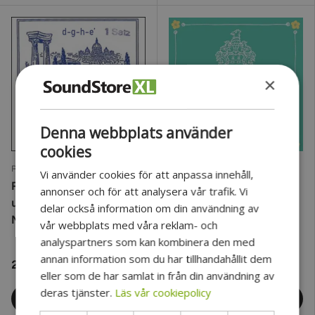
×
Denna webbplats använder
cookies
Romana
Hannabach
Vi använder cookies för att anpassa innehåll,
Romana strängar för
Hannabach strängar för
annonser och för att analysera vår trafik. Vi
ukulele Baritone Ukulele
ukulele tenorukulele
delar också information om din användning av
Nylon - Set
Goldin 243MHTLG low G
vår webbplats med våra reklam- och
- set Low G (243MHTLG)
analyspartners som kan kombinera den med
annan information som du har tillhandahållit dem
254 kr
175 kr
eller som de har samlat in från din användning av
deras tjänster.
Läs vår cookiepolicy
Lägg i kundvagn
Lägg i kundvagn