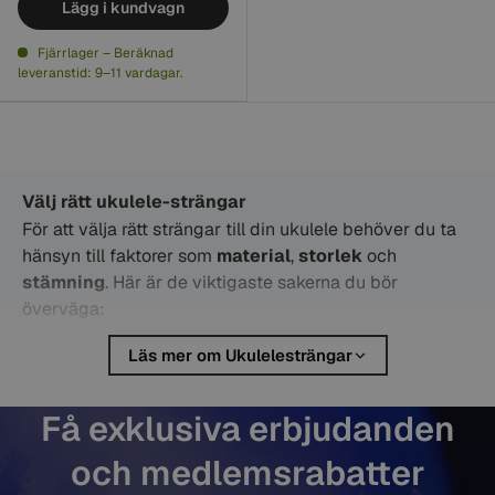
Lägg i kundvagn
Fjärrlager – Beräknad
leveranstid: 9–11 vardagar.
Välj rätt ukulele-strängar
För att välja rätt strängar till din ukulele behöver du ta
hänsyn till faktorer som
material
,
storlek
och
stämning
. Här är de viktigaste sakerna du bör
överväga:
Läs mer om Ukulelesträngar
Ukulelens storlek / Typ
Få exklusiva erbjudanden
Alla ukulelesträngar passar inte till alla ukuleletyper.
och medlemsrabatter
Här är de vanligaste storlekarna och vilka strängar som
passar till dem: