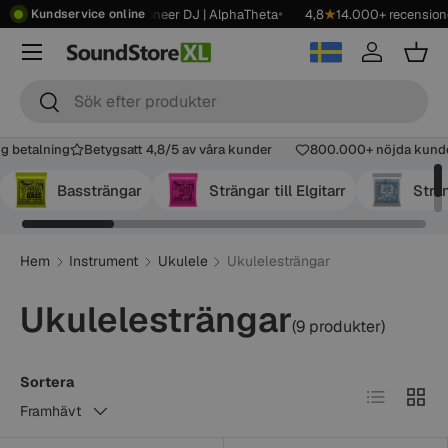
•
•
•
owroom
Kontakta oss
Pioneer DJ | AlphaTheta
4,8
★
14.000+ recensione
Kundservice online
Hoppa till innehåll
Meny
Logga in
Korg
Sök
Sök
ygg betalning
Betygsatt 4,8/5 av våra kunder
800.000+ nöjda kun
Bassträngar
Strängar till Elgitarr
Strän
Hem
Instrument
Ukulele
Ukulelesträngar
Ukulelesträngar
(9 produkter)
Sortera
Lista
Tabell
Framhävt