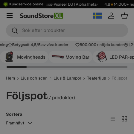
•
•
•
•
9 kr
Showroom
Kontakta oss
Pioneer DJ | AlphaTheta
4,8
★
14.000+ rec
Kundservice online
Hoppa till innehåll
Meny
Logga in
Korg
Sök
Sök
lning
Betygsatt 4,8/5 av våra kunder
800.000+ nöjda kunder
1,
Movingheads
Moving Bar
LED PAR-s
Hem
Ljus och scen
Ljus & Lampor
Teaterljus
Följspot
Följspot
(7 produkter)
Sortera
Lista
Tabell
Framhävt