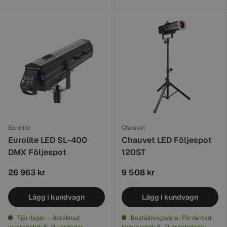
Eurolite
Chauvet
Eurolite LED SL-400
Chauvet LED Följespot
DMX Följespot
120ST
26 963 kr
9 508 kr
Lägg i kundvagn
Lägg i kundvagn
Fjärrlager – Beräknad
Beställningsvara: Förväntad