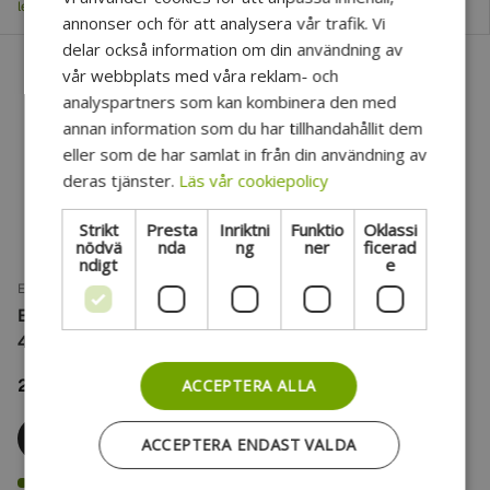
leveranstid: 6–11 vardagar.
leveranstid: 6–11 vardagar.
annonser och för att analysera vår trafik. Vi
delar också information om din användning av
vår webbplats med våra reklam- och
analyspartners som kan kombinera den med
annan information som du har tillhandahållit dem
eller som de har samlat in från din användning av
deras tjänster.
Läs vår cookiepolicy
Strikt
Presta
Inriktni
Funktio
Oklassi
nödvä
nda
ng
ner
ficerad
ndigt
e
EUROLITE
EUROLITE Set LED SL-
400 DMX + STV-250
26 607 kr
ACCEPTERA ALLA
Lägg i kundvagn
ACCEPTERA ENDAST VALDA
Fjärrlager – Beräknad